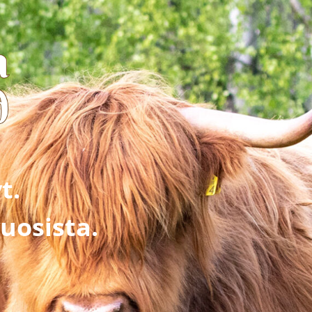
t.
uosista.