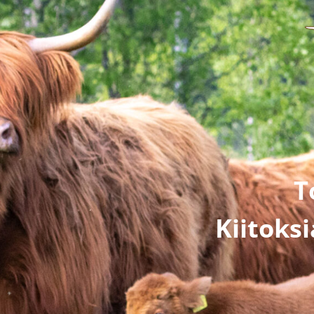
T
Kiitoks