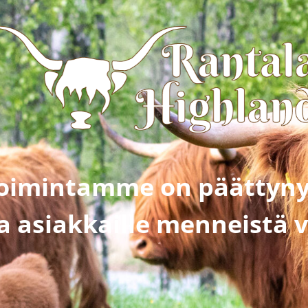
oimintamme on päättyny
ia asiakkaille menneistä v